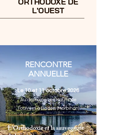
ORTHODOXE DE
L'OUEST
RENCONTRE
ANNUELLE
Le 10 et 11 octobre 2026
Au domaine Les Hauts de
Toulvern à Baden (Morbihan)
L’Orthodoxie et la sauvegarde